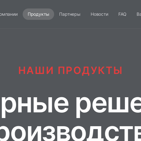
омпании
Продукты
Партнеры
Новости
FAQ
В
НАШИ ПРОДУКТЫ
рные реше
роизводст