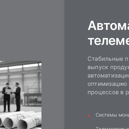
Автом
телем
Стабильные п
выпуск проду
автоматизаци
оптимизацию 
процессов в 
Системы мони