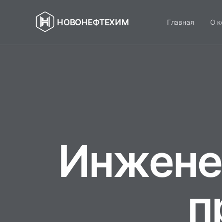
НОВОНЕФТЕХИМ
Главная
О к
Инжене
п