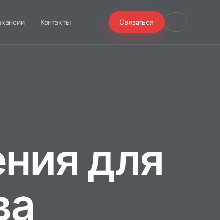
акансии
Контакты
Связаться
ния для
ва